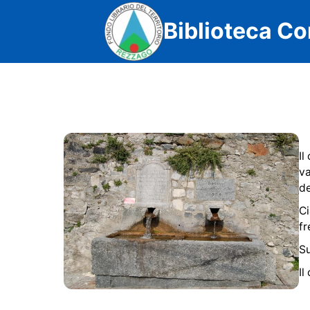
Biblioteca Co
Il
va
de
Ci
fr
Su
Il