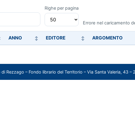
Righe per pagina
Errore nel caricamento de
ANNO
EDITORE
ARGOMENTO
di Rezzago – Fondo librario del Territorio – Via Santa Valeria, 43